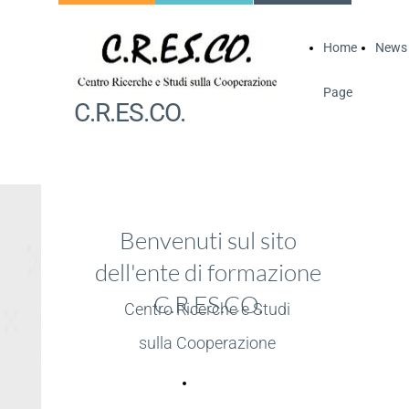
Home
News
Page
C.R.ES.CO.
Benvenuti sul sito
dell'ente di formazione
C.R.ES.CO.
Centro Ricerche e Studi
sulla Cooperazione
Vai alle